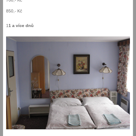
850,- Kč
1
1 a více dnů