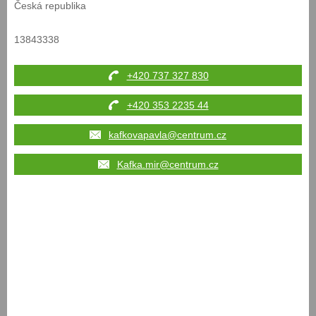
Česká republika
13843338
+420 737 327 830
+420 353 2235 44
kafkovapavla@centrum.cz
Kafka.mir@centrum.cz